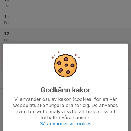
Tor
11
Fre
12
Lör
13
Sön
v.29
14
Mån
Godkänn kakor
15
Vi använder oss av kakor (cookies) för att vår
Tis
webbplats ska fungera bra för dig. De används
även för webbanalys i syfte att hjälpa oss att
16
förbättra våra tjänster.
Ons
Så använder vi cookies
17