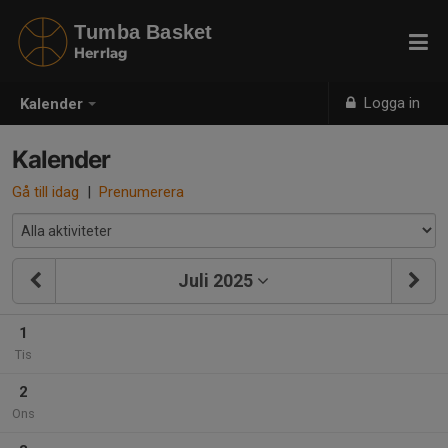
Tumba Basket
Herrlag
Logga in
Kalender
Kalender
Gå till idag
|
Prenumerera
Juli 2025
1
Tis
2
Ons