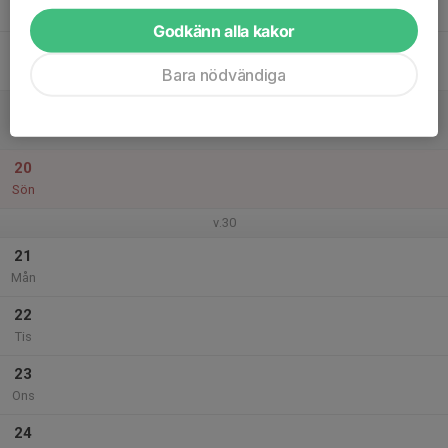
Tor
Godkänn alla kakor
18
Fre
Bara nödvändiga
19
Lör
20
Sön
v.30
21
Mån
22
Tis
23
Ons
24