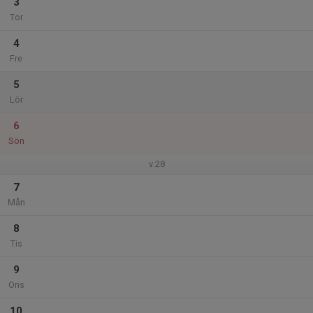
3
Tor
4
Fre
5
Lör
6
Sön
v.28
7
Mån
8
Tis
9
Ons
10