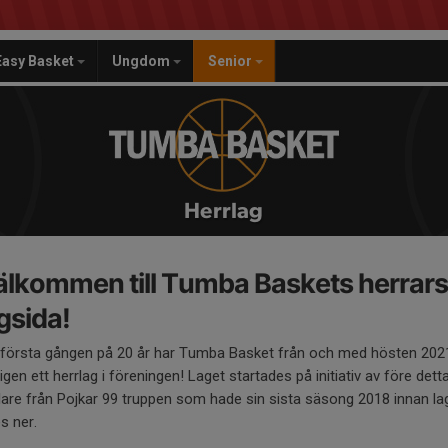
Easy Basket
Ungdom
Senior
Herrlag
älkommen till Tumba Baskets herrars
gsida!
 första gången på 20 år har Tumba Basket från och med hösten 202
igen ett herrlag i föreningen! Laget startades på initiativ av före dett
lare från Pojkar 99 truppen som hade sin sista säsong 2018 innan la
s ner.