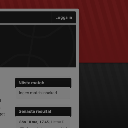
Logga in
Nästa match
Ingen match inbokad
1
a
Senaste resultat
get
Sön 10 maj 17:45
| Herrar Division 3