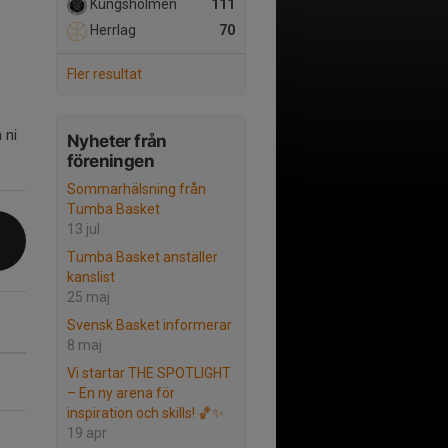
Kungsholmen
111
Herrlag
70
Fler resultat
 ni
Nyheter från
föreningen
Sommarhälsning från
Tumba Basket
13 jul
Tumba Basket anställer
kanslist
25 maj
Svensk Basket informerar
8 maj
Vi startar THE SPOTLIGHT
– En ny arena för
inspiration och skills! 🏀✨
19 apr