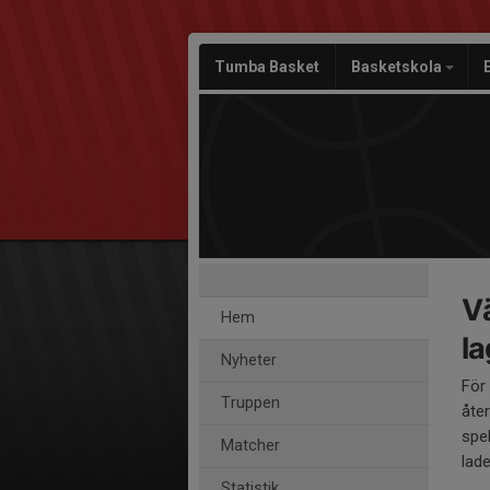
Tumba Basket
Basketskola
V
Hem
la
Nyheter
För
Truppen
åter
spe
Matcher
lade
Statistik