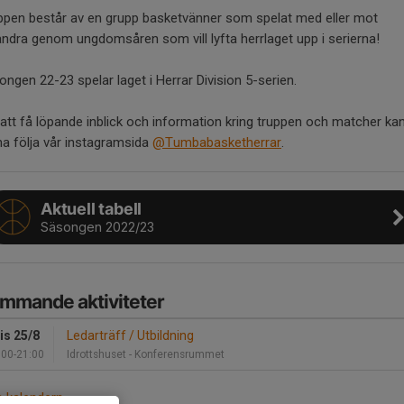
ppen består av en grupp basketvänner som spelat med eller mot
andra genom ungdomsåren som vill lyfta herrlaget upp i serierna!
ngen 22-23 spelar laget i Herrar Division 5-serien.
 att få löpande inblick och information kring truppen och matcher kan
na följa vår instagramsida
@Tumbabasketherrar
.
Aktuell tabell
Säsongen 2022/23
mmande aktiviteter
is 25/8
Ledarträff / Utbildning
:00-21:00
Idrottshuset - Konferensrummet
a kalendern