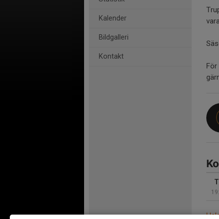
Tru
Kalender
var
Bildgalleri
Säso
Kontakt
För
gär
Ko
T
19
Hel