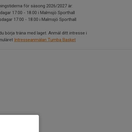
ningstiderna för säsong 2026/2027 är:
dagar 17.00 - 18.00 i Malmsjö Sporthall
sdagar 17.00 - 18.00 i Malmsjö Sporthall
 du börja träna med laget. Anmäl ditt intresse i
muläret
Intresseanmälan Tumba Basket