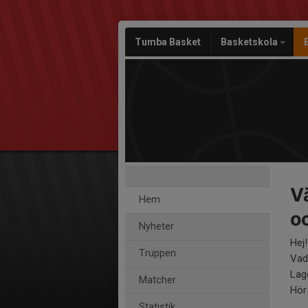
Tumba Basket
Basketskola
V
Hem
o
Nyheter
Hej!
Truppen
Vad 
Lag
Matcher
Hör 
Statistik