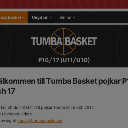
Easy Basket
Ungdom
Senior
P16/17 (U11/U10)
älkommen till Tumba Basket pojkar P
ch 17
kul att du hittat hit till pojkar födda 2016 och 2017.
et behöver ledare.
av dig till
kansli@tumbabasket.se