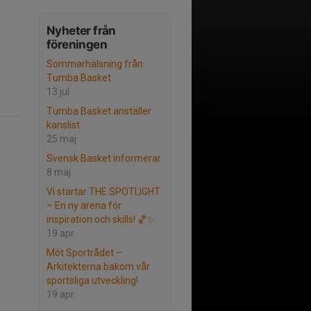
Nyheter från
föreningen
Sommarhälsning från
Tumba Basket
13 jul
Tumba Basket anställer
kanslist
25 maj
Svensk Basket informerar
8 maj
Vi startar THE SPOTLIGHT
– En ny arena för
inspiration och skills! 🏀✨
19 apr
Möt Sportrådet –
Arkitekterna bakom vår
sportsliga utveckling!
19 apr