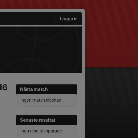
Logga in
16
Nästa match
Ingen match inbokad
Senaste resultat
Inga resultat sparade