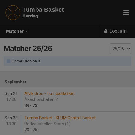
Tumba Basket
Herrlag
Logga in
Matcher
Matcher 25/26
Herrar Division 3
September
Sön 21
Alvik Grön - Tumba Basket
17:00
Åkeshovshallen 2
89
-
73
Sön 28
Tumba Basket - KFUM Central Basket
13:30
Botkyrkahallen Stora (1)
70
-
75