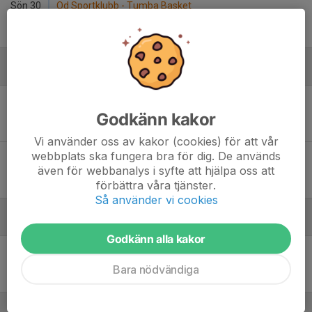
Sön 30
Od Sportklubb - Tumba Basket
15:30
Edbohallen
95
-
88
December
Lör 6
VGB - Tumba Basket
14:45
Tenstahallen
Godkänn kakor
60
-
64
Vi använder oss av kakor (cookies) för att vår
webbplats ska fungera bra för dig. De används
Lör 13
Tumba Basket - Brynja RIFFS
även för webbanalys i syfte att hjälpa oss att
18:15
Broängens Sporthall
förbättra våra tjänster.
74
-
95
Så använder vi cookies
Januari - 2026
Godkänn alla kakor
Lör 17
Tumba Basket - Konya Basket
17:15
Broängens Sporthall
Bara nödvändiga
80
-
71