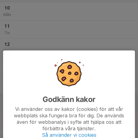
10
Mån
11
Tis
12
Ons
13
Tor
14
Fre
Godkänn kakor
15
Lör
Vi använder oss av kakor (cookies) för att vår
webbplats ska fungera bra för dig. De används
16
även för webbanalys i syfte att hjälpa oss att
Sön
förbättra våra tjänster.
v.34
Så använder vi cookies