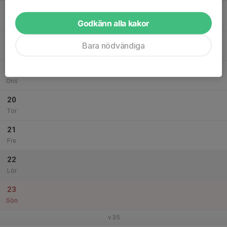
17
Mån
Godkänn alla kakor
18
Bara nödvändiga
Tis
19
Ons
20
Tor
21
Fre
22
Lör
23
Sön
v.35