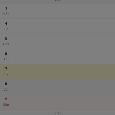
3
Mån
4
Tis
5
Ons
6
Tor
7
Fre
8
Lör
9
Sön
v.33