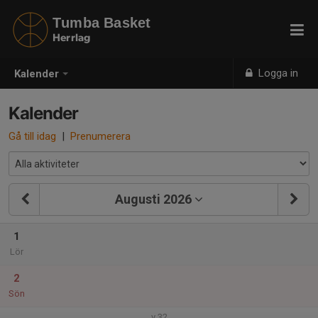
Tumba Basket
Herrlag
Logga in
Kalender
Kalender
Gå till idag
|
Prenumerera
Augusti 2026
1
Lör
2
Sön
v.32