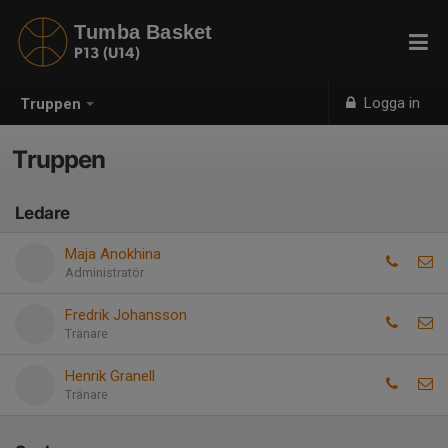
Tumba Basket
P13 (U14)
Logga in
Truppen
Truppen
Ledare
Maja Anokhina
Administratör
Fredrik Johansson
Tränare
Henrik Granell
Tränare