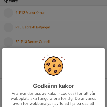
Spelare
6. P12 Vaner Omar
P13 Badrakh Batjargal
52. P13 Dexter Granell
27. P13 Erik Garpemo
P13 Franklin Andersson
Godkänn kakor
P13 Issa Assaad
Vi använder oss av kakor (cookies) för att vår
webbplats ska fungera bra för dig. De används
8. P13 Kim Hurula
även för webbanalys i syfte att hjälpa oss att