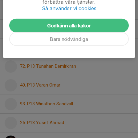
förbättra våra tjänster.
Så använder vi cookies
12. P13 Mille Vellonen
Godkänn alla kakor
35. P13 Noel Esho
Bara nödvändiga
P13 Simon Skytt
72. P13 Tunahan Demirkiran
40. P13 Varan Omar
93. P13 Winsthon Sandvall
25. P13 Yosef Ahmad