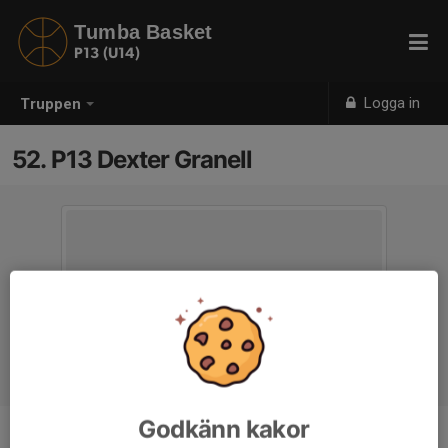
Tumba Basket
P13 (U14)
Logga in
Truppen
52. P13 Dexter Granell
Godkänn kakor
Ålder
13 år