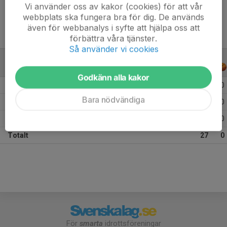
Vi använder oss av kakor (cookies) för att vår
webbplats ska fungera bra för dig. De används
även för webbanalys i syfte att hjälpa oss att
förbättra våra tjänster.
Så använder vi cookies
ALLA SERIER
ALLA ÅR
Godkänn alla kakor
Säsongen 25/26
13
0
Bara nödvändiga
Säsongen 24/25
7
0
Säsongen 23/24
7
0
Totalt
27
0
För
smarta
idrottsföreningar