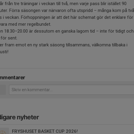
år från tre träningar i veckan till två, men varje pass blir istället 90
uter. Förra säsongen var närvaron ofta utspridd – många kom på tv
s i veckan. Förhoppningen är att det här schemat gör det enklare för 
 vara med mer regelbundet.
en 18.30–20.00 är dessutom en ganska lagom tid – inte för tidigt och
 för sent.
ser fram emot en ny stark säsong tillsammans, välkomna tillbaka i
usti!
mmentarer
digare nyheter
FRYSHUSET BASKET CUP 2026!