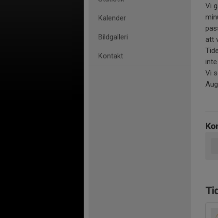
Vi g
min
Kalender
pas
Bildgalleri
att
Tid
Kontakt
inte
Vi 
Aug
Ko
Ti