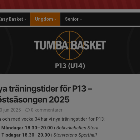
Easy Basket
Ungdom
Senior
P13 (U14)
a träningstider för P13 –
östsäsongen 2025
0 jun 2025
0 kommentarer
n och med vecka 34 har vi nya träningstider för P13:
Måndagar 18.30–20.00
i
Botkyrkahallen Stora
Tisdagar 18.30–20.00
i
Storvretens Sporthall