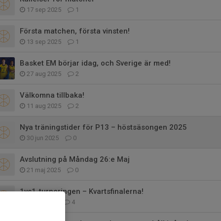
17 sep 2025
1
Första matchen, första vinsten!
13 sep 2025
1
Basket EM börjar idag, och Sverige är med!
27 aug 2025
2
Välkomna tillbaka!
11 aug 2025
2
Nya träningstider för P13 – höstsäsongen 2025
30 jun 2025
0
Avslutning på Måndag 26:e Maj
21 maj 2025
0
1vs1-turneringen – Kvartsfinalerna!
8 maj 2025
4