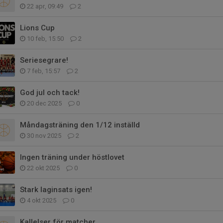
22 apr, 09:49
2
Lions Cup
10 feb, 15:50
2
Seriesegrare!
7 feb, 15:57
2
God jul och tack!
20 dec 2025
0
Måndagsträning den 1/12 inställd
30 nov 2025
2
Ingen träning under höstlovet
22 okt 2025
0
Stark laginsats igen!
4 okt 2025
0
Kallelser för matcher