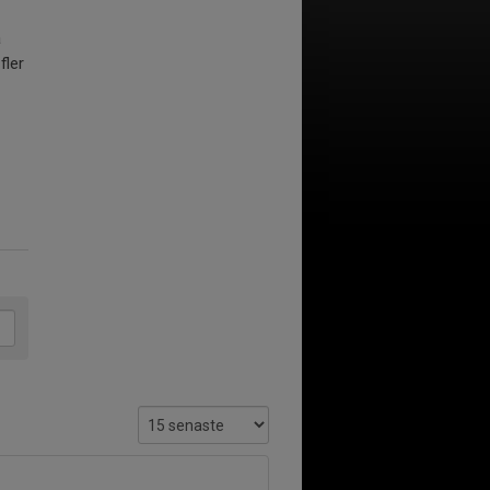
å
fler