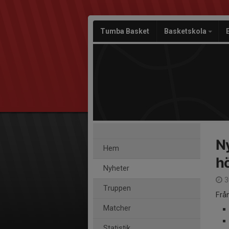
Tumba Basket
Basketskola
Ny
Hem
h
Nyheter
3
Truppen
Frå
Matcher
Statistik