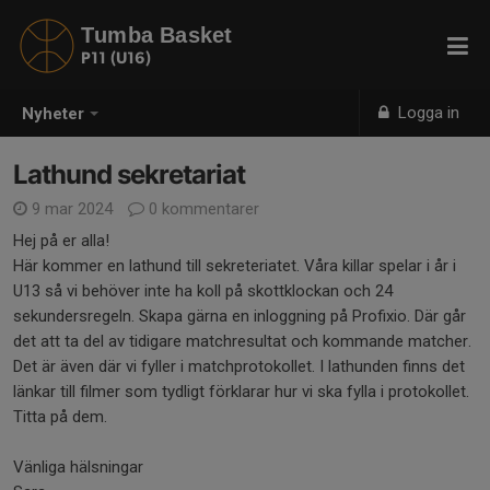
Tumba Basket
P11 (U16)
Logga in
Nyheter
Lathund sekretariat
9 mar 2024
0 kommentarer
Hej på er alla!
Här kommer en lathund till sekreteriatet. Våra killar spelar i år i
U13 så vi behöver inte ha koll på skottklockan och 24
sekundersregeln. Skapa gärna en inloggning på Profixio. Där går
det att ta del av tidigare matchresultat och kommande matcher.
Det är även där vi fyller i matchprotokollet. I lathunden finns det
länkar till filmer som tydligt förklarar hur vi ska fylla i protokollet.
Titta på dem.
Vänliga hälsningar