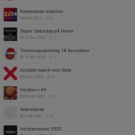
Kommande matcher
8 jan 2024
0
Super Saturday på Hovet
19 dec 2023
1
Terminsavslutning 18 december
12 dec 2023
1
Inställd match mot Alvik
8 dec 2023
0
Höstlov v 44
28 okt 2023
0
Sekretariat
2 okt 2023
0
Höstterminen 2023