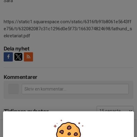
Sara
https://static1.squarespace.com/static/6316fb91b8061e5643ff
e756/t/632082087c31c1296d0e5f73/1663074824698/lathund_s
ekretariat.pdf
Dela nyhet
Kommentarer
Tidigare nyheter
Utomhusträning inställd ❌
26 apr 2024
0