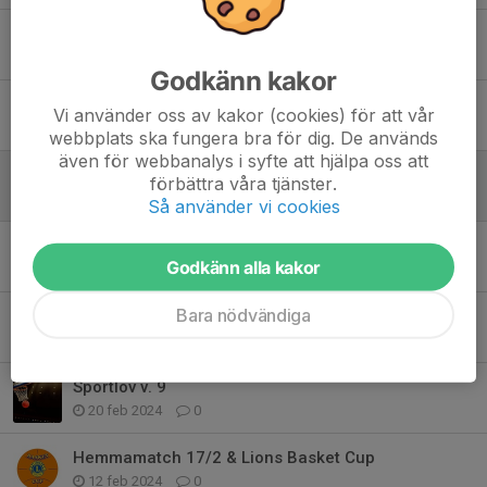
Föräldramöte P11
16 apr 2024
0
Godkänn kakor
Glad påsk! 🐣
Vi använder oss av kakor (cookies) för att vår
28 mar 2024
0
webbplats ska fungera bra för dig. De används
även för webbanalys i syfte att hjälpa oss att
Lathund sekretariat
förbättra våra tjänster.
9 mar 2024
0
Så använder vi cookies
Whatsapp-grupp
Godkänn alla kakor
9 mar 2024
0
Bara nödvändiga
Dagens träning är inställd ❌
28 feb 2024
0
Sportlov v. 9
20 feb 2024
0
Hemmamatch 17/2 & Lions Basket Cup
12 feb 2024
0