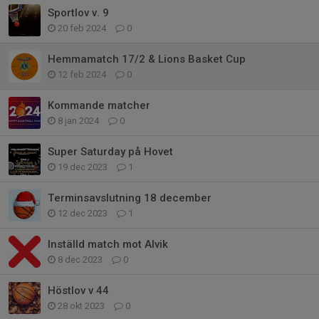
Sportlov v. 9
20 feb 2024
0
Hemmamatch 17/2 & Lions Basket Cup
12 feb 2024
0
Kommande matcher
8 jan 2024
0
Super Saturday på Hovet
19 dec 2023
1
Terminsavslutning 18 december
12 dec 2023
1
Inställd match mot Alvik
8 dec 2023
0
Höstlov v 44
28 okt 2023
0