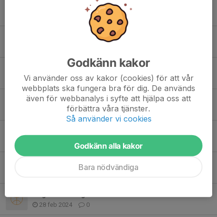
Tidigare nyheter
Utomhusträning inställd ❌
26 apr 2024
0
Godkänn kakor
Föräldramöte P11
Vi använder oss av kakor (cookies) för att vår
16 apr 2024
0
webbplats ska fungera bra för dig. De används
även för webbanalys i syfte att hjälpa oss att
Glad påsk! 🐣
förbättra våra tjänster.
28 mar 2024
0
Så använder vi cookies
Lathund sekretariat
9 mar 2024
0
Godkänn alla kakor
Whatsapp-grupp
Bara nödvändiga
9 mar 2024
0
Dagens träning är inställd ❌
28 feb 2024
0