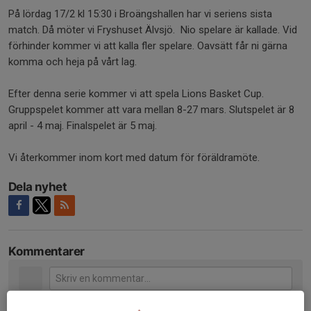
På lördag 17/2 kl 15:30 i Broängshallen har vi seriens sista
match. Då möter vi Fryshuset Älvsjö. Nio spelare är kallade. Vid
förhinder kommer vi att kalla fler spelare. Oavsätt får ni gärna
komma och heja på vårt lag.
Efter denna serie kommer vi att spela Lions Basket Cup.
Gruppspelet kommer att vara mellan 8-27 mars. Slutspelet är 8
april - 4 maj. Finalspelet är 5 maj.
Vi återkommer inom kort med datum för föräldramöte.
Dela nyhet
Kommentarer