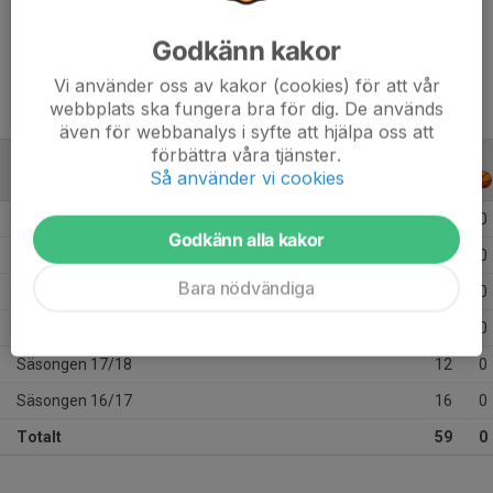
Ålder
27 år
Godkänn kakor
Vi använder oss av kakor (cookies) för att vår
webbplats ska fungera bra för dig. De används
även för webbanalys i syfte att hjälpa oss att
förbättra våra tjänster.
Så använder vi cookies
ALLA SERIER
ALLA ÅR
Säsongen 24/25
1
0
Godkänn alla kakor
Säsongen 23/24
19
0
Bara nödvändiga
Säsongen 22/23
6
0
Säsongen 21/22
5
0
Säsongen 17/18
12
0
Säsongen 16/17
16
0
Totalt
59
0