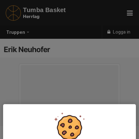
Tumba Basket
Herrlag
Logga in
Truppen
Erik Neuhofer
Position
-