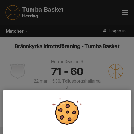
Tumba Basket
Herrlag
Logga in
Matcher
Brännkyrka Idrottsförening - Tumba Basket
Herrar Division 3
71 - 60
22 mar, 15:30, Tellusborgshallarna
2
Samling 14:30