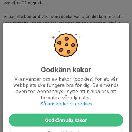
ske efter 31 augusti.
Vi har inte bestämt vilka som spelar var, utan det kommer att
vara flytande. Vissa spelare kommer att spela enbart i nivå 2,
vissa i nivå 4 och vissa kommer att växla mellan dessa. Även
om vi har två anmälda lag så är vi ETT lag.
Vi ser fram emot en ny och spännande säsong!
//Patrik & Simon
Godkänn kakor
Dela nyhet
Vi använder oss av kakor (cookies) för att vår
webbplats ska fungera bra för dig. De används
även för webbanalys i syfte att hjälpa oss att
Kommentarer
förbättra våra tjänster.
Så använder vi cookies
Godkänn alla kakor
Tidigare nyheter