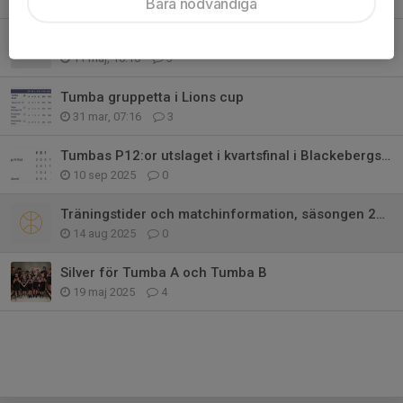
Bara nödvändiga
P12 klart för semifinal i Lions cup
11 maj, 16:10
3
Tumba gruppetta i Lions cup
31 mar, 07:16
3
Tumbas P12:or utslaget i kvartsfinal i Blackebergs basketcup 2025
10 sep 2025
0
Träningstider och matchinformation, säsongen 2025/2026
14 aug 2025
0
Silver för Tumba A och Tumba B
19 maj 2025
4