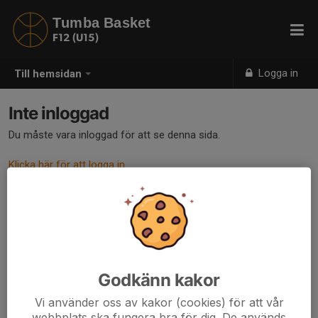
Tumba Basket
F12 (U15)
Logga in
Till hemsidan
Inte inloggad
Du måste vara inloggad för att se denna sida.
Klicka här för att logga in
Godkänn kakor
Vi använder oss av kakor (cookies) för att vår
webbplats ska fungera bra för dig. De används