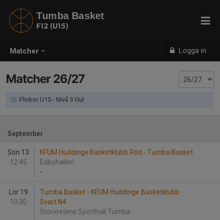
Tumba Basket
F12 (U15)
Logga in
Matcher
Matcher 26/27
Flickor U15 - Nivå 3 Gul
September
Sön 13
KFUM Huddinge Basketklubb Röd - Tumba Basket
12:45
Edbohallen
-
Lör 19
Tumba Basket - KFUM Huddinge Basketklubb
10:30
Svart N4
Storvretens Sporthall Tumba