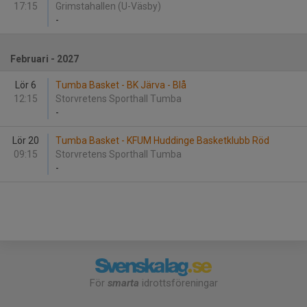
17:15
Grimstahallen (U-Väsby)
-
Februari - 2027
Lör 6
Tumba Basket - BK Järva - Blå
12:15
Storvretens Sporthall Tumba
-
Lör 20
Tumba Basket - KFUM Huddinge Basketklubb Röd
09:15
Storvretens Sporthall Tumba
-
För
smarta
idrottsföreningar