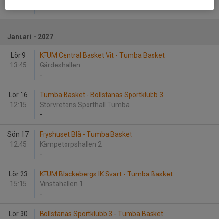
-
Januari - 2027
Lör 9
KFUM Central Basket Vit - Tumba Basket
13:45
Gärdeshallen
-
Lör 16
Tumba Basket - Bollstanäs Sportklubb 3
12:15
Storvretens Sporthall Tumba
-
Sön 17
Fryshuset Blå - Tumba Basket
12:45
Kämpetorpshallen 2
-
Lör 23
KFUM Blackebergs IK Svart - Tumba Basket
15:15
Vinstahallen 1
-
Lör 30
Bollstanäs Sportklubb 3 - Tumba Basket