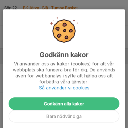
Sön 22
BK Järva - Blå - Tumba Basket
15:00
Husbyhallen
-
Lör 28
Tumba Basket - Fryshuset Blå
10:30
Storvretens Sporthall Tumba
-
Godkänn kakor
December
Vi använder oss av kakor (cookies) för att vår
webbplats ska fungera bra för dig. De används
Sön 6
KFUM Huddinge Basketklubb Svart N4 - Tumba
även för webbanalys i syfte att hjälpa oss att
17:15
Basket
förbättra våra tjänster.
Stuvstahallen
-
Så använder vi cookies
Lör 12
Tumba Basket - Sigtuna BBK 2
Godkänn alla kakor
12:15
Storvretens Sporthall Tumba
-
Bara nödvändiga
Lör 19
Älta IF - Tumba Basket
12:15
Sigfridsborgs sph