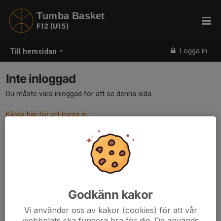
Tumba Basket
F12 (U15)
Logga in
Till hemsidan
Inte inloggad
Du måste vara inloggad för att se denna sida.
Klicka här för att logga in
Godkänn kakor
Vi använder oss av kakor (cookies) för att vår
webbplats ska fungera bra för dig. De används