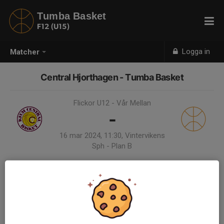
Tumba Basket
F12 (U15)
Logga in
Matcher
Central Hjorthagen - Tumba Basket
Flickor U12 - Vår Mellan
-
16 mar 2024, 11:30, Vintervikens
Sph - Plan B
Samling 10:45
Endast kallade kunde anmäla sig till aktiviteten. 8 personer var kallade.
Logga in här