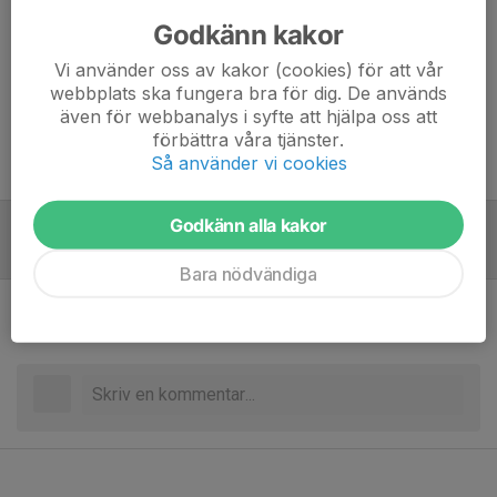
Svara snabbt på kallelsen så vi vet att vi får ihop laget. Vi startar lite
Godkänn kakor
tidigare för att prata och värma upp. Vi spelar för att ha kul och lära.
Periodtid - 6x5min
Vi använder oss av kakor (cookies) för att vår
Glöm inte vattenflaska och inomhusskor.
webbplats ska fungera bra för dig. De används
Obs. Inga smycken/halsband är tillåtna. Örhängen tejpas. Inga
även för webbanalys i syfte att hjälpa oss att
långärmade tröjor tillåts.
förbättra våra tjänster.
Så använder vi cookies
/Ledarna
Godkänn alla kakor
Referat
Bara nödvändiga
Inget referat skrivet