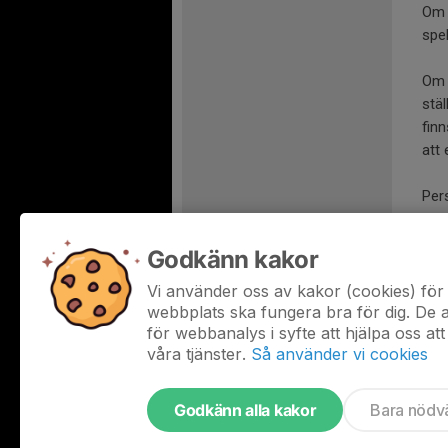
Om m
spe
Om 
stäl
finn
att 
Pers
sam
Godkänn kakor
För
Plu
Vi använder oss av kakor (cookies) för 
webbplats ska fungera bra för dig. De
för webbanalys i syfte att hjälpa oss att
våra tjänster.
Så använder vi cookies
Godkänn alla kakor
Bara nödv