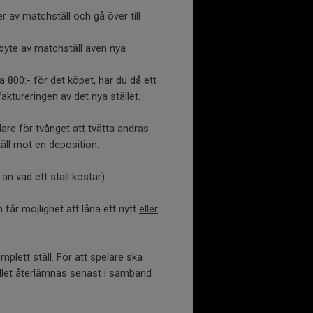
r av matchställ och gå över till
byte av matchställ även nya
 800:- för det köpet, har du då ett
aktureringen av det nya stället.
dare för tvånget att tvätta andras
täll mot en deposition.
n vad ett ställ kostar).
får möjlighet att låna ett nytt
eller
plett ställ. För att spelare ska
ället återlämnas senast i samband