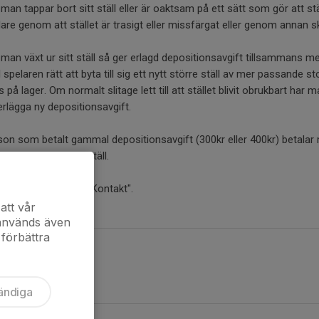
an tappar bort sitt ställ eller är oaktsam på ett sätt som gör att st
lare genom att stället är trasigt eller missfärgat eller genom annan 
man växt ur sitt ställ så ger erlagd depositionsavgift tillsammans me
l spelaren rätt att byta till sig ett nytt större ställ av mer passande s
s på lager. Om normalt slitage lett till att stället blivit obrukbart har ma
erlägga ny depositionsavgift.
on som betalt gammal depositionsavgift (300kr eller 400kr) betalar me
band med byte av ställ.
 konto: se menyval "Kontakt".
sgironummer
att vår
 används även
 förbättra
ändiga