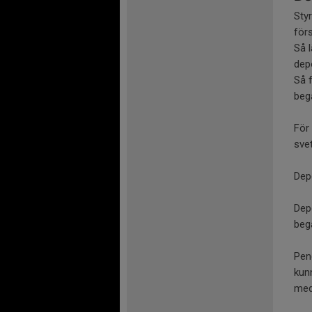
Styr
förs
Så 
depo
Så 
bega
För 
svet
Depo
Dep
beg
Peng
kun
med