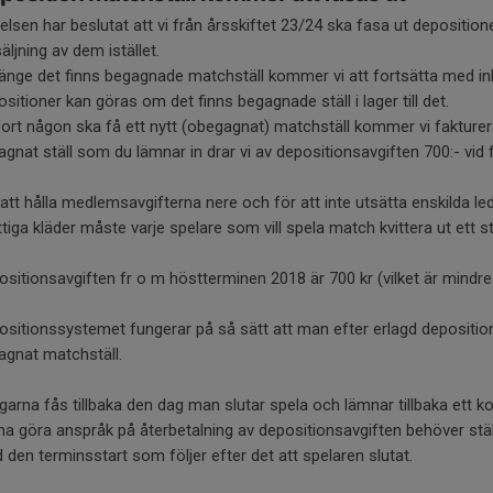
elsen har beslutat att vi från årsskiftet 23/24 ska fasa ut depositione
äljning av dem istället.
länge det finns begagnade matchställ kommer vi att fortsätta med in
sitioner kan göras om det finns begagnade ställ i lager till det.
fort någon ska få ett nytt (obegagnat) matchställ kommer vi fakturera
gnat ställ som du lämnar in drar vi av depositionsavgiften 700:- vid f
att hålla medlemsavgifterna nere och för att inte utsätta enskilda le
tiga kläder måste varje spelare som vill spela match kvittera ut ett s
sitionsavgiften fr o m höstterminen 2018 är 700 kr (vilket är mindre ä
ositionssystemet fungerar på så sätt att man efter erlagd deposition 
agnat matchställ.
arna fås tillbaka den dag man slutar spela och lämnar tillbaka ett kom
na göra anspråk på återbetalning av depositionsavgiften behöver st
 den terminsstart som följer efter det att spelaren slutat.