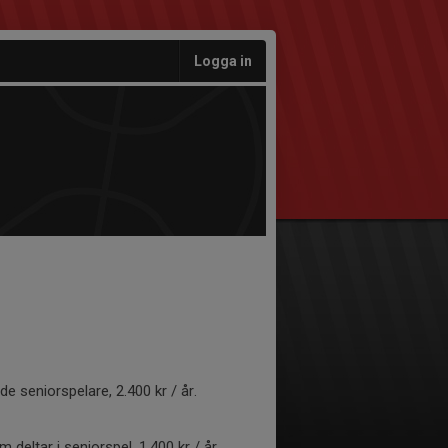
Logga in
 seniorspelare, 2.400 kr / år.
eltar i seniorspel, 1.400 kr / år.