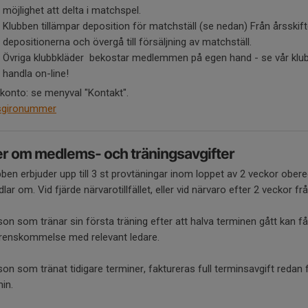
möjlighet att delta i matchspel.
Klubben tillämpar deposition för matchställ (se nedan) Från årsskif
depositionerna och övergå till försäljning av matchställ.
Övriga klubbkläder bekostar medlemmen på egen hand - se vår klub
handla on-line!
 konto: se menyval "Kontakt".
sgironummer
r om medlems- och träningsavgifter
bben erbjuder upp till 3 st provtäningar inom loppet av 2 veckor obe
lar om. Vid fjärde närvarotillfället, eller vid närvaro efter 2 veckor från
on som tränar sin första träning efter att halva terminen gått kan få
renskommelse med relevant ledare.
on som tränat tidigare terminer, faktureras full terminsavgift redan fr
in.