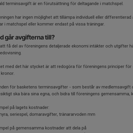
ld terminsavgift är en förutsättning för deltagande i matchspel.
ningen har ingen möjlighet att tillämpa individuell eller differentierad 
tar i matchspel eller kommer endast på vissa träningar.
d går avgifterna till?
att få del av föreningens detaljerade ekonomi intäkter och utgifter h
redovisning.
tet med det här stycket är att redogöra för föreningens principer fö
 kronor.
nden för basketens terminsavgifter - som består av medlemsavgift och
gsiktigt ska bära sina egna, och bidra till föreningens gemensamma, 
mpel på lagets kostnader:
lhyra, seriespel, domaravgifter, tränararvoden mm
mpel på gemensamma kostnader att dela på