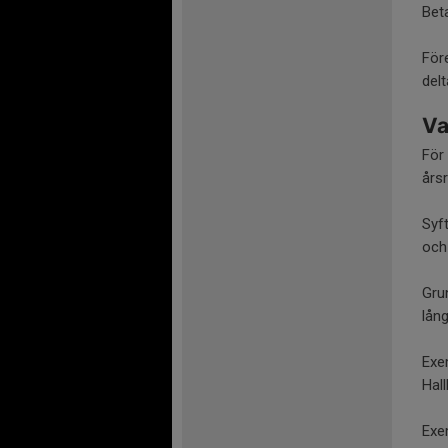
Beta
Före
del
Va
För 
års
Syf
och
Gru
lån
Exe
Hal
Exe