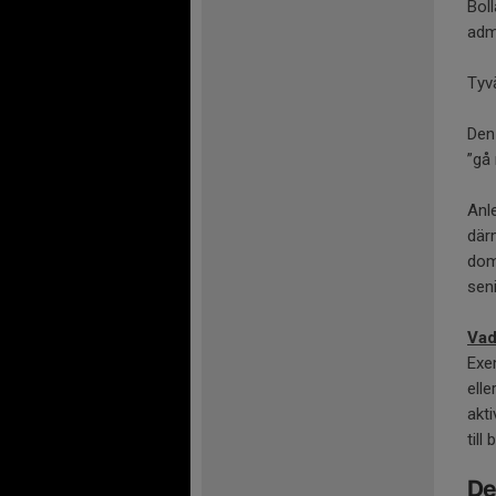
Boll
adm
Tyv
Den
”gå
Anle
där
dom
sen
Vad
Exem
ell
akti
til
De