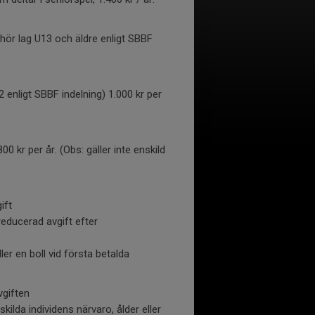
hör lag U13 och äldre enligt SBBF
enligt SBBF indelning) 1.000 kr per
0 kr per år. (Obs: gäller inte enskild
ift
ducerad avgift efter
er en boll vid första betalda
vgiften
ilda individens närvaro, ålder eller