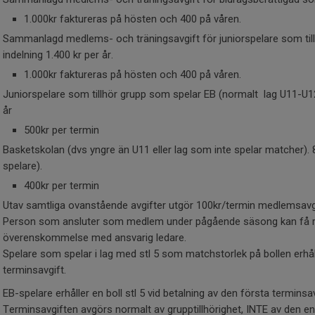
1.000kr faktureras på hösten och 400 på våren.
Sammanlagd medlems- och träningsavgift för juniorspelare som till
indelning 1.400 kr per år.
1.000kr faktureras på hösten och 400 på våren.
Juniorspelare som tillhör grupp som spelar EB (normalt lag U11-U12 
år
500kr per termin
Basketskolan (dvs yngre än U11 eller lag som inte spelar matcher). 80
spelare).
400kr per termin
Utav samtliga ovanstående avgifter utgör 100kr/termin medlemsavg
Person som ansluter som medlem under pågående säsong kan få re
överenskommelse med ansvarig ledare.
Spelare som spelar i lag med stl 5 som matchstorlek på bollen erhåll
terminsavgift.
EB-spelare erhåller en boll stl 5 vid betalning av den första terminsa
Terminsavgiften avgörs normalt av grupptillhörighet, INTE av den ensk