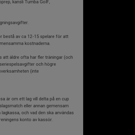
opprep, kansli Tumba GoIF,
gningsavgifter.
r bestå av ca 12-15 spelare för att
 gemensamma kostnaderna.
s att äldre ofta har fler träningar (och
 seriespelsavgifter och högre
sverksamheten (inte
a är om ett lag vill delta på en cup
andslagsmatch eller annan gemensam
bygga lagkassa, och vad den ska användas
öreningens konto av kassör.