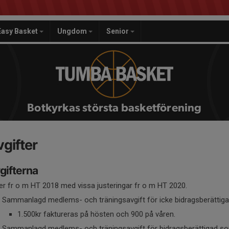
Easy Basket
Ungdom
Senior
Botkyrkas största basketförening
gifter
gifterna
ler fr o m HT 2018 med vissa justeringar fr o m HT 2020.
Sammanlagd medlems- och träningsavgift för icke bidragsberättigade
1.500kr faktureras på hösten och 900 på våren.
Sammanlagd medlems- och träningsavgift för bidragsberättigad som d