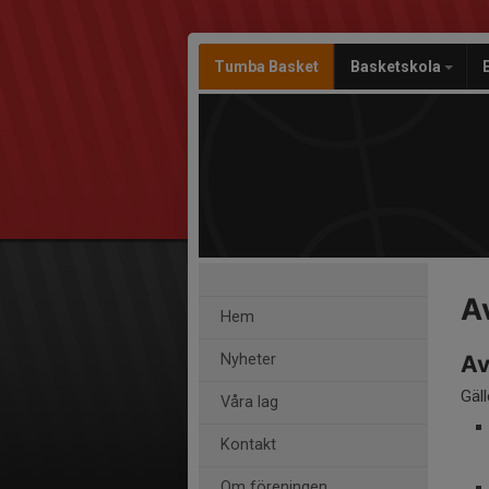
Tumba Basket
Basketskola
Av
Hem
Nyheter
Av
Gäl
Våra lag
Kontakt
Om föreningen