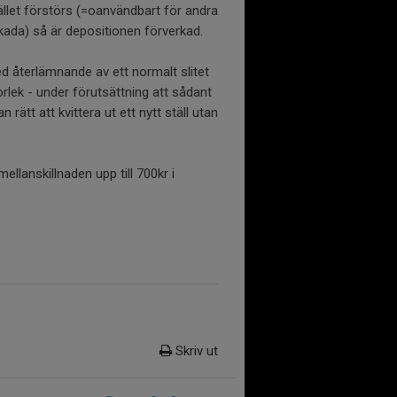
ället förstörs (=oanvändbart för andra
skada) så är depositionen förverkad.
d återlämnande av ett normalt slitet
torlek - under förutsättning att sådant
n rätt att kvittera ut ett nytt ställ utan
llanskillnaden upp till 700kr i
Skriv ut