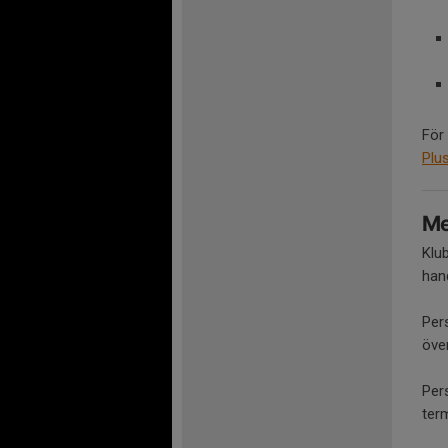
För
Plu
Me
Klu
hand
Pers
öve
Pers
term