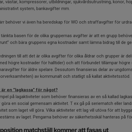
ar, västar, kompressorer, utbildningar, sjukvårdsutrustning, konor, h
inistrativt system, bankavgifter mm.
ärr behöver vi även ha beredskap för WO och straffavgifter för urdra
 tänkta basen för de olika gruppernas avgifter är att en grupp behöve
 runt” och bära gruppens egna kostnader samt lämna bidrag till de
dningen till att det är olika avgifter för olika åldrar och grupper är del
med högre kostnader för halltider) och att förbundet tillämpar högre
aravgifter för äldre spelare. Dessutom finansieras delar av ungdom
iorverksamheten) av kommunalt och statligt så kallat aktivitetsstöd.
 är en ”lagkassa” för något?
pel på lagaktiviteter som behöver finansieras av en så kallad lagkass
er göra en social gemensam aktivitet. T ex gå på seriematch eller l
vitet som laget vill göra. Vilka aktiviteter ett lag vill utöva för att 
l bestäms av laget. Pengarna behöver av säkerhetsskäl hanteras på f
position matchställ kommer att fasas ut