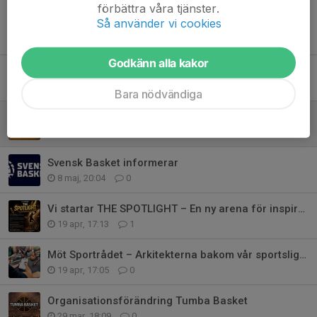
förbättra våra tjänster.
Så använder vi cookies
Tidigare nyheter
Godkänn alla kakor
Sommarhälsning från Tumba Basket
13 jul, 14:21
0
Bara nödvändiga
Tumba Basket anställer kanslist
25 maj, 21:32
0
Svensk Basket informerar
8 maj, 20:04
0
Vi startar THE SPOTLIGHT – En ny arena för inspiration och skills! 🏀✨
19 apr, 17:13
1
Möt Sportrådet – Arkitekterna bakom vår sportsliga utveckling!
19 apr, 17:05
0
Organisationsförändring Tumba Basket
29 mar, 18:09
0