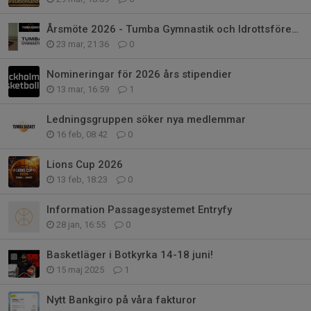
Årsmöte 2026 - Tumba Gymnastik och Idrottsförening
23 mar, 21:36
0
Nomineringar för 2026 års stipendier
13 mar, 16:59
1
Ledningsgruppen söker nya medlemmar
16 feb, 08:42
0
Lions Cup 2026
13 feb, 18:23
0
Information Passagesystemet Entryfy
28 jan, 16:55
0
Basketläger i Botkyrka 14-18 juni!
15 maj 2025
1
Nytt Bankgiro på våra fakturor