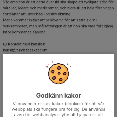
Vår ambition är att detta över tid ska skapa ett tydligare stöd för
våra lag, ledare och medlemmar, och bidra till att hela föreningen
fortsätter att utvecklas i positiv riktning.
Maria kommer initialt att behöva tid för att sätta sig in i
verksamheten, men målsättningen är att hon ska vara fullt igång
inför kommande säsong.
📧 Kontakt med kansliet:
kansli@tumbabasket.com
En närmare presentation av Maria och hennes roll kommer
längre fram.
Med vänliga hälsningar
Ledningruppen
Tumba Basket
Godkänn kakor
Dela nyhet
Vi använder oss av kakor (cookies) för att vår
webbplats ska fungera bra för dig. De används
även för webbanalys i syfte att hjälpa oss att