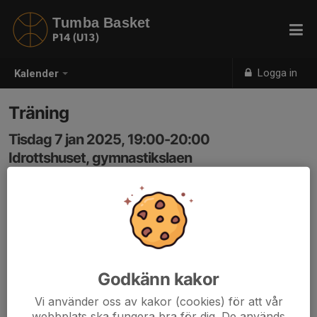
Tumba Basket
P14 (U13)
Logga in
Kalender
Träning
Tisdag 7 jan 2025, 19:00-20:00
Idrottshuset, gymnastikslaen
Samling: 18:55, korridoren
Godkänn kakor
Vi använder oss av kakor (cookies) för att vår
webbplats ska fungera bra för dig. De används