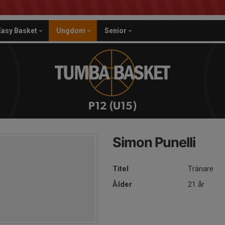
Easy Basket
Ungdom
Senior
P12 (U15)
Simon Punelli
Titel
Tränare
Ålder
21 år