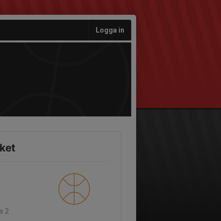
Logga in
ket
a 2