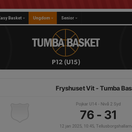
Easy Basket
Ungdom
Senior
P12 (U15)
Fryshuset Vit - Tumba Bas
Pojkar U14 - Nivå 2 Syd
76 - 31
12 jan 2025, 10:45, Tellusborgshallarn