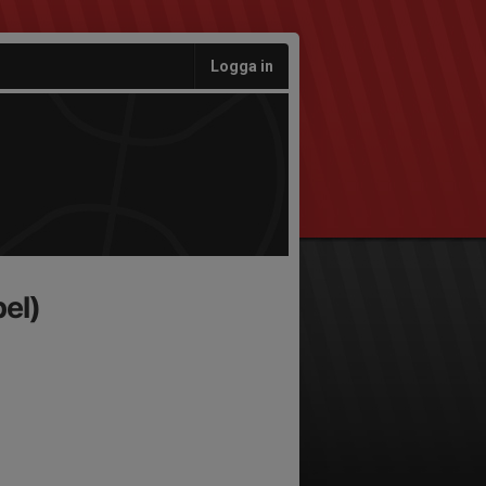
Logga in
el)