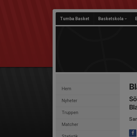
Tumba Basket
Basketskola
B
Hem
Sö
Nyheter
Bl
Truppen
Sam
Matcher
Statistik