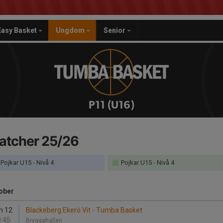
Easy Basket
Ungdom
Senior
P11 (U16)
atcher 25/26
Pojkar U15 - Nivå 4
Pojkar U15 - Nivå 4
ober
n 12
Blackeberg Ekerö Vit - Tumba Basket
:45
Bryggahallen