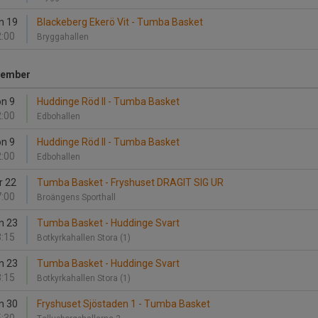
n 19
Blackeberg Ekerö Vit - Tumba Basket
:00
Bryggahallen
ember
n 9
Huddinge Röd II - Tumba Basket
:00
Edbohallen
n 9
Huddinge Röd II - Tumba Basket
:00
Edbohallen
r 22
Tumba Basket - Fryshuset DRAGIT SIG UR
:00
Broängens Sporthall
n 23
Tumba Basket - Huddinge Svart
:15
Botkyrkahallen Stora (1)
n 23
Tumba Basket - Huddinge Svart
:15
Botkyrkahallen Stora (1)
n 30
Fryshuset Sjöstaden 1 - Tumba Basket