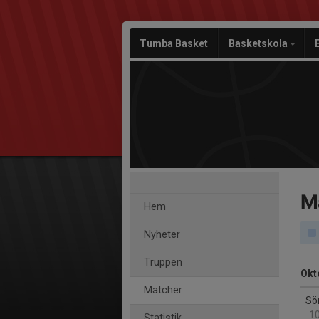
Tumba Basket
Basketskola
M
Hem
Nyheter
Truppen
Okt
Matcher
Sö
10
Statistik