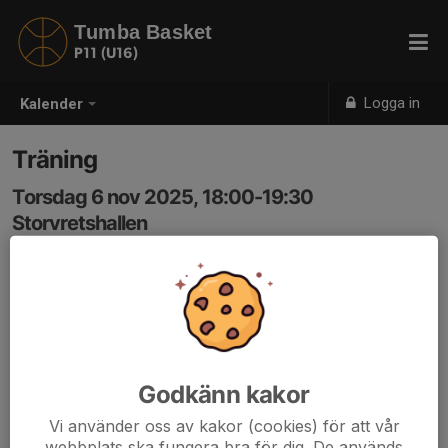
Tumba Basket
P11 (U16)
Logga in
Kalender
Träning
Torsdag 6 nov 2025, 18:00-19:30
Storvretshallen
Samling: 17:55, I hallen
Godkänn kakor
Vi använder oss av kakor (cookies) för att vår
webbplats ska fungera bra för dig. De används