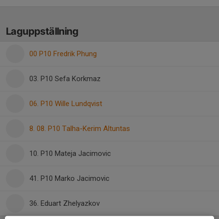
Laguppställning
00 P10 Fredrik Phung
03. P10 Sefa Korkmaz
06. P10 Wille Lundqvist
8. 08. P10 Talha-Kerim Altuntas
10. P10 Mateja Jacimovic
41. P10 Marko Jacimovic
36. Eduart Zhelyazkov