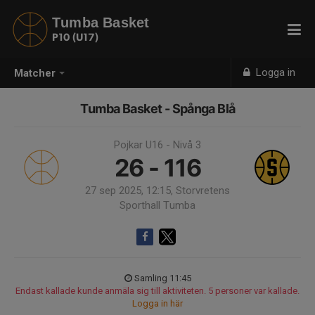
Tumba Basket
P10 (U17)
Logga in
Matcher
Tumba Basket - Spånga Blå
Pojkar U16 - Nivå 3
26 - 116
27 sep 2025, 12:15, Storvretens
Sporthall Tumba
Samling 11:45
Endast kallade kunde anmäla sig till aktiviteten. 5 personer var kallade.
Logga in här