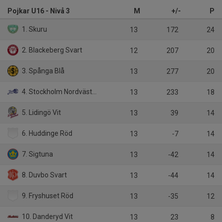
Pojkar U16 - Nivå 3
M
+/-
P
1. Skuru
13
172
24
2. Blackeberg Svart
12
207
20
3. Spånga Blå
13
277
20
4. Stockholm Nordväst Blå
13
233
18
5. Lidingö Vit
13
39
14
6. Huddinge Röd
13
-7
14
7. Sigtuna
13
-42
14
8. Duvbo Svart
13
-44
14
9. Fryshuset Röd
13
-35
12
10. Danderyd Vit
13
23
8