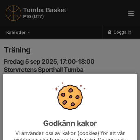
Tumba Basket
P10 (U17)
Logga in
Kalender
Träning
Fredag 5 sep 2025, 17:00-18:00
Storvretens Sporthall Tumba
Samling: 16:50
Godkänn kakor
Vi använder oss av kakor (cookies) för att vår
webbplats ska fungera bra för dig. De används