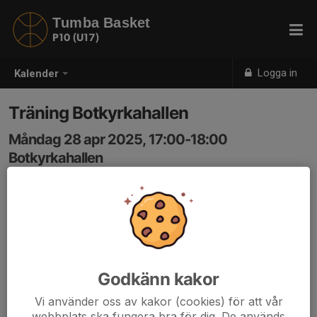
Tumba Basket
P10 (U17)
Logga in
Kalender
Träning Botkyrkahallen
Måndag 28 apr 2025, 17:00-18:00
Botkyrkahallen
Samling: 16:45
Glöm inte att ta med en vattenflaska
Godkänn kakor
Vi använder oss av kakor (cookies) för att vår
webbplats ska fungera bra för dig. De används