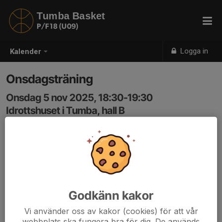
Tumba Basket
P/F18 (U09)
Logga in
Kalender
Onsdagsträning
Onsdag 5 nov 2025, 18:30-19:30
Idrottshuset i Tumba, hall B
Samling: 18:15
Glöm inte inneskor, bekväma kläder samt vattenflaska.
Godkänn kakor
Vi använder oss av kakor (cookies) för att vår
webbplats ska fungera bra för dig. De används