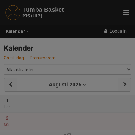
Tumba Basket
P15 (U12)
Logga in
Kalender
Kalender
Gå till idag
|
Prenumerera
Augusti 2026
1
Lör
2
Sön
v.32