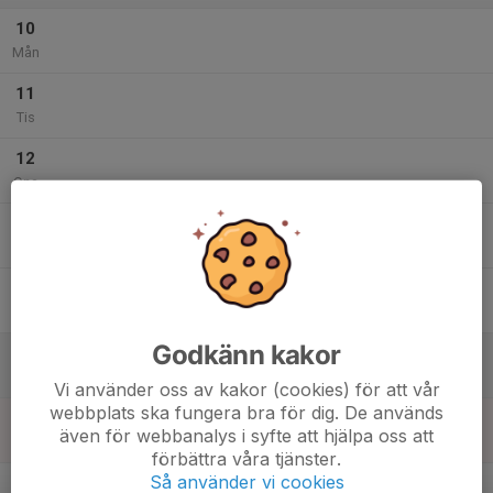
10
Mån
11
Tis
12
Ons
13
Tor
14
Fre
Godkänn kakor
15
Lör
Vi använder oss av kakor (cookies) för att vår
webbplats ska fungera bra för dig. De används
16
även för webbanalys i syfte att hjälpa oss att
Sön
förbättra våra tjänster.
v.34
Så använder vi cookies