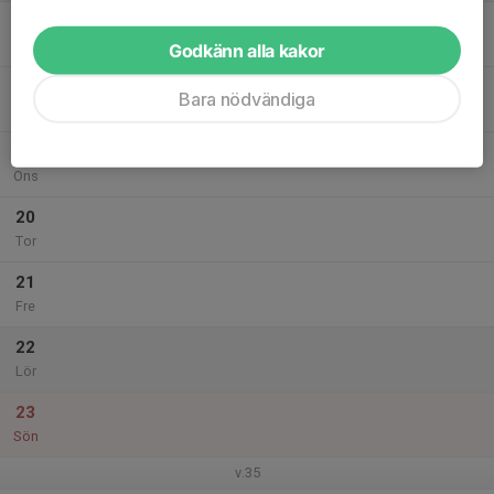
17
Mån
Godkänn alla kakor
18
Bara nödvändiga
Tis
19
Ons
20
Tor
21
Fre
22
Lör
23
Sön
v.35