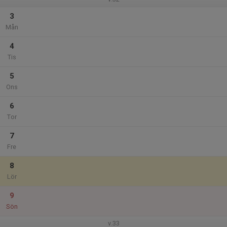
3
Mån
4
Tis
5
Ons
6
Tor
7
Fre
8
Lör
9
Sön
v.33