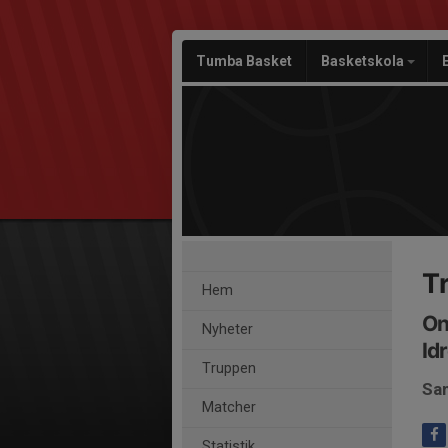
Tumba Basket
Basketskola
T
Hem
On
Nyheter
Id
Truppen
Sam
Matcher
Statistik