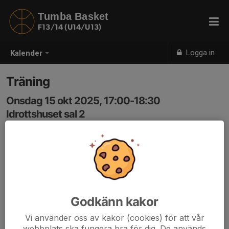
Tumba Basket
F13/14 (U14/U13)
Logga in
Kalender
Träning
Onsdag 15 okt 2025, 17:00-18:30
Idrottshuset sal 2
Samling: 16:55, I hallen
Godkänn kakor
Vi använder oss av kakor (cookies) för att vår
webbplats ska fungera bra för dig. De används