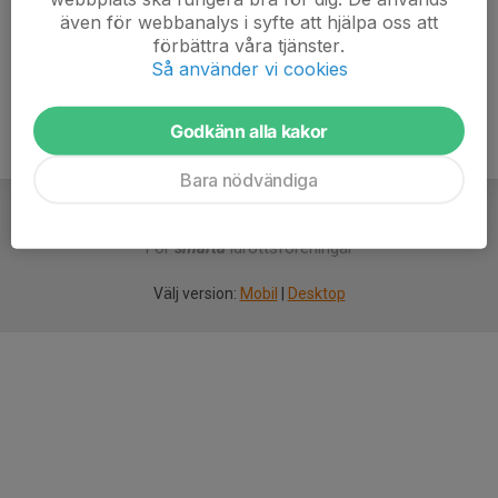
även för webbanalys i syfte att hjälpa oss att
Ålder
46 år
förbättra våra tjänster.
Så använder vi cookies
Godkänn alla kakor
Bara nödvändiga
För
smarta
idrottsföreningar
Välj version:
Mobil
|
Desktop