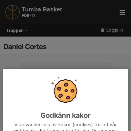
Tumba Basket
F09-11
Logga in
Truppen
Daniel Cortes
Godkänn kakor
Vi använder oss av kakor (cookies) för att vår
webbplats ska fungera bra för dig. De används
Titel
Huvudcoach