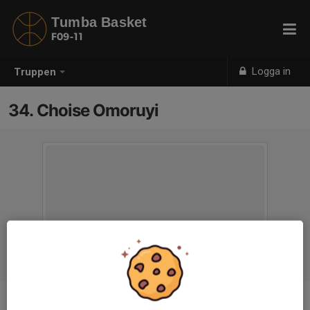
Tumba Basket
F09-11
Logga in
Truppen
34. Choise Omoruyi
Position
-