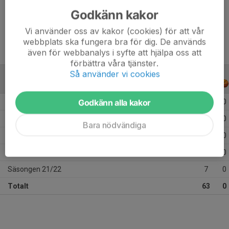
Godkänn kakor
Ålder
17 år
Vi använder oss av kakor (cookies) för att vår
webbplats ska fungera bra för dig. De används
även för webbanalys i syfte att hjälpa oss att
förbättra våra tjänster.
Så använder vi cookies
ALLA SERIER
ALLA ÅR
Godkänn alla kakor
Säsongen 25/26
13
0
Säsongen 24/25
17
0
Bara nödvändiga
Säsongen 23/24
11
0
Säsongen 22/23
15
0
Säsongen 21/22
7
0
Totalt
63
0